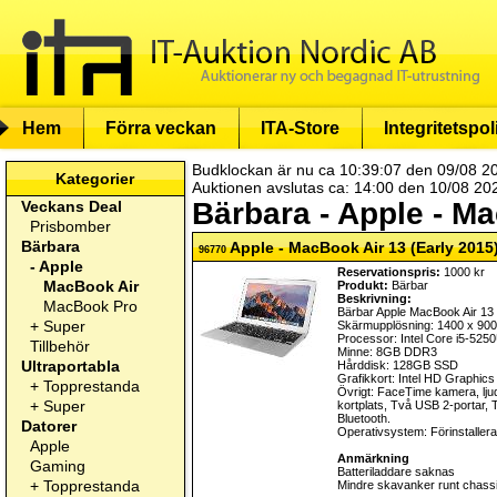
Hem
Förra veckan
ITA-Store
Integritetspol
Budklockan är nu ca 10:39:07 den 09/08 2
Kategorier
Auktionen avslutas ca: 14:00 den 10/08 20
Bärbara - Apple - M
Veckans Deal
Prisbomber
Bärbara
Apple - MacBook Air 13 (Early 2015
96770
-
Apple
Reservationspris:
1000 kr
MacBook Air
Produkt:
Bärbar
Beskrivning:
MacBook Pro
Bärbar Apple MacBook Air 13
+
Super
Skärmupplösning: 1400 x 900
Processor: Intel Core i5-52
Tillbehör
Minne: 8GB DDR3
Ultraportabla
Hårddisk: 128GB SSD
Grafikkort: Intel HD Graphic
+
Topprestanda
Övrigt: FaceTime kamera, ljud
+
Super
kortplats, Två USB 2-portar, 
Bluetooth.
Datorer
Operativsystem: Förinstalle
Apple
Anmärkning
Gaming
Batteriladdare saknas
+
Topprestanda
Mindre skavanker runt chassi