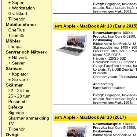
+
Super
Övrigt:
Begagnad, funktionste
+
Workstation
testade. Batteriladdare ingår,
beskrivningen.Frakt 180 kr.
Grafikkort
Tillbehör
Mobiltelefoner
Apple - MacBook Air 13 (Early 2015
96771
OnePlus
Reservationspris:
1000 kr
Tillbehör
Produkt:
Intel Core i5 5250U
Beskrivning:
Möbler
Bärbar Apple MacBook Air 13
Lampa
Skärmupplösning: 1400 x 900
Processor: Intel Core i5-52
Servrar och Nätverk
Minne: 8GB DDR3
+
Nätverk
Hårddisk: 128GB SSD
Grafikkort: Intel HD Graphic
+
Server
Övrigt: FaceTime kamera, ljud
Skrivare
kortplats, Två USB 2-portar, 
Bluetooth.
+
Kopiator
Operativsystem: Förinstalle
+
Skrivare
Anmärkning
Skärmar
Batteriladdare saknas
22 - 24 tum
Övrigt:
Begagnad, funktionste
25 - 28 tum
testade. Batteriladdare ingår,
Prisbomb
beskrivningen.Frakt 180 kr.
Defekta
Signage
Apple - MacBook Air 13 (2017)
Skärmar anmärkning
96772
TV
Reservationspris:
1700 kr
Produkt:
Intel Core i5 5350U
Tillbehör
Beskrivning:
Övrigt
Bärbar Apple MacBook Air 13