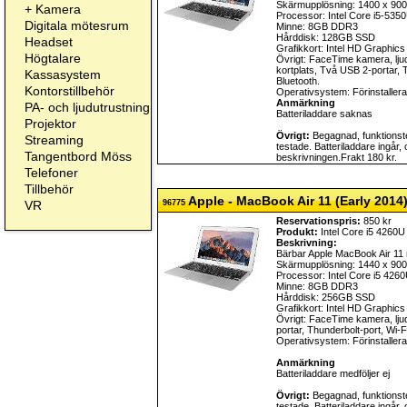
Skärmupplösning: 1400 x 900
+
Kamera
Processor: Intel Core i5-53
Digitala mötesrum
Minne: 8GB DDR3
Hårddisk: 128GB SSD
Headset
Grafikkort: Intel HD Graphic
Högtalare
Övrigt: FaceTime kamera, ljud
kortplats, Två USB 2-portar, 
Kassasystem
Bluetooth.
Kontorstillbehör
Operativsystem: Förinstalle
Anmärkning
PA- och ljudutrustning
Batteriladdare saknas
Projektor
Övrigt:
Begagnad, funktionste
Streaming
testade. Batteriladdare ingår,
Tangentbord Möss
beskrivningen.Frakt 180 kr.
Telefoner
Tillbehör
Apple - MacBook Air 11 (Early 2014
VR
96775
Reservationspris:
850 kr
Produkt:
Intel Core i5 4260U
Beskrivning:
Bärbar Apple MacBook Air 11
Skärmupplösning: 1440 x 900
Processor: Intel Core i5 426
Minne: 8GB DDR3
Hårddisk: 256GB SSD
Grafikkort: Intel HD Graphic
Övrigt: FaceTime kamera, lju
portar, Thunderbolt-port, Wi-F
Operativsystem: Förinstalle
Anmärkning
Batteriladdare medföljer ej
Övrigt:
Begagnad, funktionste
testade. Batteriladdare ingår,