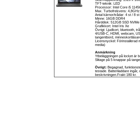
TFT-teknik: LED
Processor: Intel Core i5 114
Max. Turbofrekvens: 4,8GHz
Antal kärnor/trådar: 4 st / 8 st
Minne: 16GB DDR4
Hårddisk: 512GB SSD NVMe
Grafikkort: Intel Iris Xe
Övrigt: Ljudkort, bluetooth, tr
4/USB-C, HDMI, webcam, USB
tangentbord, minneskortläsar
Licensnyckel: Förinstallerad
media)
Anmärkning
Ytbeläggningen på locket är b
Slitage på 5 knappar på tang
Övrigt:
Begagnad, funktionste
testade. Batteriladdare ingår,
beskrivningen.Frakt 180 kr.