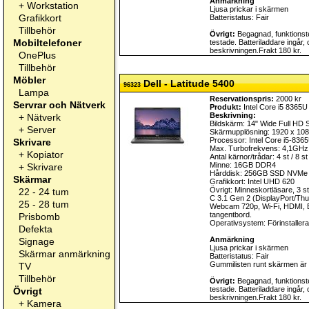
Anmärkning
+
Workstation
Ljusa prickar i skärmen
Grafikkort
Batteristatus: Fair
Tillbehör
Övrigt:
Begagnad, funktionste
Mobiltelefoner
testade. Batteriladdare ingår,
beskrivningen.Frakt 180 kr.
OnePlus
Tillbehör
Möbler
Dell - Latitude 5400
96323
Lampa
Reservationspris:
2000 kr
Servrar och Nätverk
Produkt:
Intel Core i5 8365U
Beskrivning:
+
Nätverk
Bildskärm: 14" Wide Full HD
+
Server
Skärmupplösning: 1920 x 10
Processor: Intel Core i5-83
Skrivare
Max. Turbofrekvens: 4,1GHz
+
Kopiator
Antal kärnor/trådar: 4 st / 8 st
Minne: 16GB DDR4
+
Skrivare
Hårddisk: 256GB SSD NVMe
Skärmar
Grafikkort: Intel UHD 620
Övrigt: Minneskortläsare, 3 s
22 - 24 tum
C 3.1 Gen 2 (DisplayPort/Thun
25 - 28 tum
Webcam 720p, Wi-Fi, HDMI, B
tangentbord.
Prisbomb
Operativsystem: Förinstalle
Defekta
Anmärkning
Signage
Ljusa prickar i skärmen
Skärmar anmärkning
Batteristatus: Fair
Gummilisten runt skärmen är
TV
Tillbehör
Övrigt:
Begagnad, funktionste
testade. Batteriladdare ingår,
Övrigt
beskrivningen.Frakt 180 kr.
+
Kamera