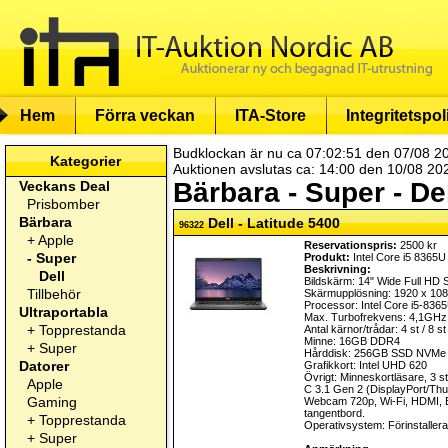
Hem
Förra veckan
ITA-Store
Integritetspol
Budklockan är nu ca 07:02:51 den 07/08 2
Kategorier
Auktionen avslutas ca: 14:00 den 10/08 20
Bärbara - Super - De
Veckans Deal
Prisbomber
Bärbara
Dell - Latitude 5400
96322
+
Apple
Reservationspris:
2500 kr
-
Super
Produkt:
Intel Core i5 8365U
Beskrivning:
Dell
Bildskärm: 14" Wide Full HD
Tillbehör
Skärmupplösning: 1920 x 10
Processor: Intel Core i5-83
Ultraportabla
Max. Turbofrekvens: 4,1GHz
+
Topprestanda
Antal kärnor/trådar: 4 st / 8 st
Minne: 16GB DDR4
+
Super
Hårddisk: 256GB SSD NVMe
Datorer
Grafikkort: Intel UHD 620
Övrigt: Minneskortläsare, 3 s
Apple
C 3.1 Gen 2 (DisplayPort/Thun
Gaming
Webcam 720p, Wi-Fi, HDMI, B
tangentbord.
+
Topprestanda
Operativsystem: Förinstalle
+
Super