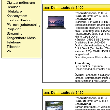
Digitala mötesrum
Headset
Dell - Latitude 5400
96340
Högtalare
Reservationspris:
2000 kr
Kassasystem
Produkt:
Intel Core i5 8365U
Beskrivning:
Kontorstillbehör
Bildskärm: 14" Wide Full HD
PA- och ljudutrustning
Skärmupplösning: 1920 x 10
Processor: Intel Core i5-83
Projektor
Max. Turbofrekvens: 4,1GHz
Streaming
Antal kärnor/trådar: 4 st / 8 st
Minne: 16GB DDR4
Tangentbord Möss
Hårddisk: 256GB SSD NVMe
Telefoner
Grafikkort: Intel UHD 620
Övrigt: Minneskortläsare, 3 s
Tillbehör
C 3.1 Gen 2 (DisplayPort/Thun
VR
Webcam 720p, Wi-Fi, HDMI, B
tangentbord.
Operativsystem: Förinstalle
Anmärkning
Ljusa prickar i skärmen
Chassiskadad på vänster sid
Övrigt:
Begagnad, funktionste
testade. Batteriladdare ingår,
beskrivningen.Frakt 180 kr.
Dell - Latitude 5420
96342
Reservationspris:
3500 kr
Produkt:
Intel Core i5 1145
Beskrivning:
Bärbar dator med 14" Wide s
Skärmupplösning: 1920 x 10