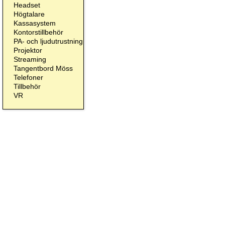
Headset
Högtalare
Kassasystem
Kontorstillbehör
PA- och ljudutrustning
Projektor
Streaming
Tangentbord Möss
Telefoner
Tillbehör
VR