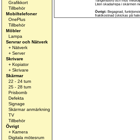
Tangentbord och mus medfölje
Grafikkort
Liten skada/repa i skärmen ner
Tillbehör
Övrigt:
Begagnad, funktionste
Mobiltelefoner
fraktkostnad (skickas på halvp
OnePlus
Tillbehör
Möbler
Lampa
Servrar och Nätverk
+
Nätverk
+
Server
Skrivare
+
Kopiator
+
Skrivare
Skärmar
22 - 24 tum
25 - 28 tum
Prisbomb
Defekta
Signage
Skärmar anmärkning
TV
Tillbehör
Övrigt
+
Kamera
Digitala mötesrum