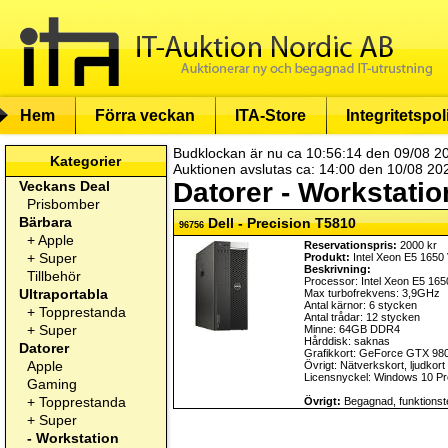
Hem
Förra veckan
ITA-Store
Integritetspol
Budklockan är nu ca 10:56:14 den 09/08 2
Kategorier
Auktionen avslutas ca: 14:00 den 10/08 20
Datorer - Workstation
Veckans Deal
Prisbomber
Bärbara
Dell - Precision T5810
96756
+
Apple
Reservationspris:
2000 kr
+
Super
Produkt:
Intel Xeon E5 1650
Beskrivning:
Tillbehör
Processor: Intel Xeon E5 16
Ultraportabla
Max turbofrekvens: 3,9GHz
Antal kärnor: 6 stycken
+
Topprestanda
Antal trådar: 12 stycken
+
Super
Minne: 64GB DDR4
Hårddisk: saknas
Datorer
Grafikkort: GeForce GTX 98
Apple
Övrigt: Nätverkskort, ljudkort
Licensnyckel: Windows 10 Pr
Gaming
+
Topprestanda
Övrigt:
Begagnad, funktionste
+
Super
-
Workstation