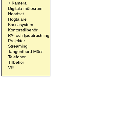
+
Kamera
Digitala mötesrum
Headset
Högtalare
Kassasystem
Kontorstillbehör
PA- och ljudutrustning
Projektor
Streaming
Tangentbord Möss
Telefoner
Tillbehör
VR