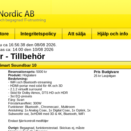
tore
Integritetspolicy
Att sälja
Hjälp och info
u ca 16:56:38 den 08/08 2026.
tas ca: 14:00 den 10/08 2026
 - Tillbehör
Smart Soundbar 10
Reservationspris:
5000 kr
Pris
Budgivare
Produkt:
Högtalare
25 kr
Lasjoligan
Beskrivning:
- WiFi och Bluetooth-streaming
- HDMI-portar med stöd för 4K och 3D
- 2.1.2 virtuellt surround
- Stöd för Dolby Atmos, DTS HD och HDR
- 3st EQ-presets
Färg: Svart
Förstärkareffekt: 300W
Funktioner: Bluetooth , Chromecast , Multiroom
Anslutning: 1x Analog Coax, 1x Digital Coax, 1x Optisk, 1x
Subwoofer out, 3xHDMI med 3D & 4K, Bluetooth, WiFi
Endast fjärrkontroll medföljer
Övrigt:
Begagnad, funktionstestad. Skickas ej, måste