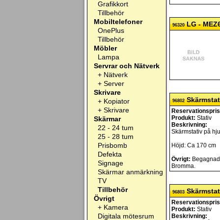
Grafikkort
Tillbehör
Mobiltelefoner
LG - MEZ
96320
OnePlus
Tillbehör
Möbler
Lampa
Servrar och Nätverk
+
Nätverk
+
Server
Skrivare
Skärmstati
+
Kopiator
96802
+
Skrivare
Reservationspris
Produkt:
Stativ
Skärmar
Beskrivning:
22 - 24 tum
Skärmstativ på hju
25 - 28 tum
Prisbomb
Höjd: Ca 170 cm
Defekta
Övrigt:
Begagnad, e
Signage
Bromma.
Skärmar anmärkning
TV
Tillbehör
Skärmstati
96803
Övrigt
Reservationspris
+
Kamera
Produkt:
Stativ
Digitala mötesrum
Beskrivning: