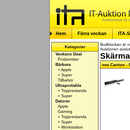
Hem
Förra veckan
ITA-S
Budklockan är n
Kategorier
Auktionen avslu
Skärmar
Veckans Deal
Prisbomber
Bärbara
Canton - 
95909
+
Apple
+
Super
Tillbehör
Ultraportabla
+
Topprestanda
+
Super
Datorer
Apple
Gaming
+
Topprestanda
+
Super
+
Workstation