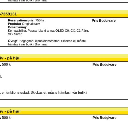
hämtas i vår butik i Bromma.
67359131
Reservationspris:
750 kr
Pris
Budgivare
Produkt:
Originalstativ
Beskrivning:
Kompatibilitet: Passar bland annat OLED C9, CX, C1 Färg:
Vit / Silver
Övrigt:
Begagnad, ej funktionstestad. Skickas ej, måste
hämtas i vår butik i Bromma.
v - på hjul
:
500 kr
Pris
Budgivare
l.
j funktionstestad. Skickas ej, måste hämtas i vår butik i
v - på hjul
:
500 kr
Pris
Budgivare