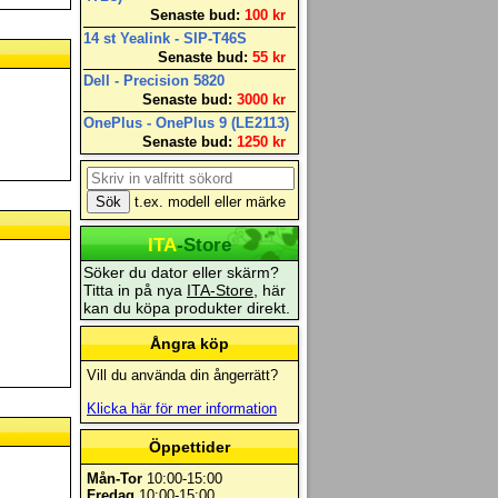
Senaste bud:
100 kr
14 st Yealink - SIP-T46S
Senaste bud:
55 kr
Dell - Precision 5820
Senaste bud:
3000 kr
OnePlus - OnePlus 9 (LE2113)
Senaste bud:
1250 kr
t.ex. modell eller märke
ITA
-Store
Söker du dator eller skärm?
Titta in på nya
ITA-Store
, här
kan du köpa produkter direkt.
Ångra köp
Vill du använda din ångerrätt?
Klicka här för mer information
Öppettider
Mån-Tor
10:00-15:00
Fredag
10:00-15:00