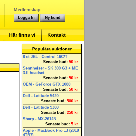
Medlemskap
Logga In
Ny kund
Här finns vi
Kontakt
Populära auktioner
8 st JBL - Control 16C/T
Senaste bud:
50 kr
Sennheiser - SK 300 G3 + ME
3-II headset
Senaste bud:
50 kr
OEM - GeForce GTX 1080
Senaste bud:
50 kr
Dell - Latitude 5420
Senaste bud:
500 kr
Dell - Latitude 5300
Senaste bud:
250 kr
Sharp - MX-2614N
Senaste bud:
5 kr
Apple - MacBook Pro 13 (2019
4TB3)