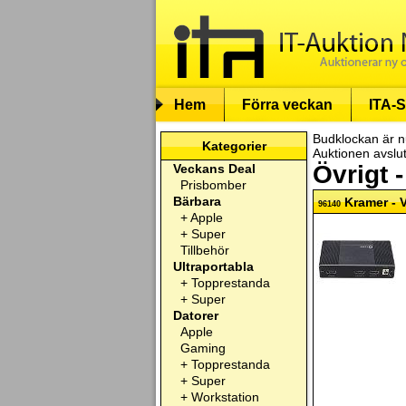
Hem
Förra veckan
ITA-S
Budklockan är n
Kategorier
Auktionen avslu
Övrigt 
Veckans Deal
Prisbomber
Bärbara
Kramer - 
96140
+
Apple
+
Super
Tillbehör
Ultraportabla
+
Topprestanda
+
Super
Datorer
Apple
Gaming
+
Topprestanda
+
Super
+
Workstation