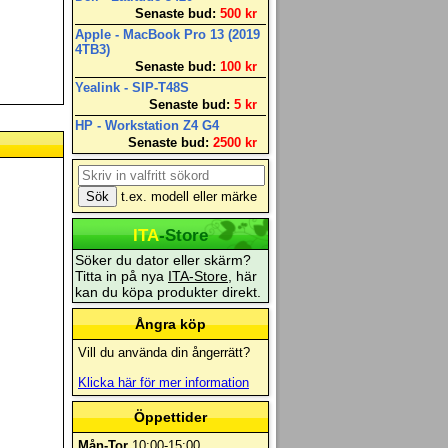
Senaste bud:
500 kr
Apple - MacBook Pro 13 (2019
4TB3)
Senaste bud:
100 kr
Yealink - SIP-T48S
Senaste bud:
5 kr
HP - Workstation Z4 G4
Senaste bud:
2500 kr
t.ex. modell eller märke
ITA
-Store
Söker du dator eller skärm?
Titta in på nya
ITA-Store
, här
kan du köpa produkter direkt.
Ångra köp
Vill du använda din ångerrätt?
Klicka här för mer information
Öppettider
Mån-Tor
10:00-15:00