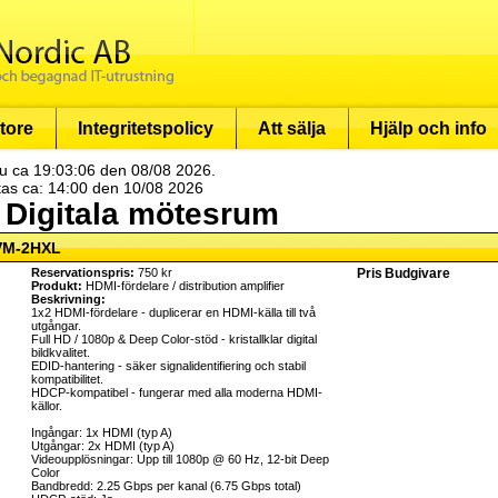
tore
Integritetspolicy
Att sälja
Hjälp och info
u ca 19:03:06 den 08/08 2026.
tas ca: 14:00 den 10/08 2026
- Digitala mötesrum
VM-2HXL
Reservationspris:
750 kr
Pris
Budgivare
Produkt:
HDMI-fördelare / distribution amplifier
Beskrivning:
1x2 HDMI-fördelare - duplicerar en HDMI-källa till två
utgångar.
Full HD / 1080p & Deep Color-stöd - kristallklar digital
bildkvalitet.
EDID-hantering - säker signalidentifiering och stabil
kompatibilitet.
HDCP-kompatibel - fungerar med alla moderna HDMI-
källor.
Ingångar: 1x HDMI (typ A)
Utgångar: 2x HDMI (typ A)
Videoupplösningar: Upp till 1080p @ 60 Hz, 12-bit Deep
Color
Bandbredd: 2.25 Gbps per kanal (6.75 Gbps total)