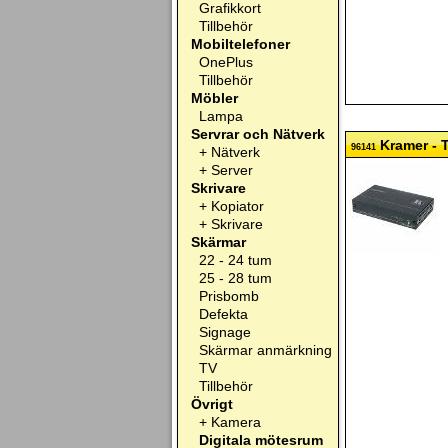
Grafikkort
Tillbehör
Mobiltelefoner
OnePlus
Tillbehör
Möbler
Lampa
Servrar och Nätverk
Kramer - 
96141
+
Nätverk
+
Server
Skrivare
+
Kopiator
+
Skrivare
Skärmar
22 - 24 tum
25 - 28 tum
Prisbomb
Defekta
Signage
Skärmar anmärkning
TV
Tillbehör
Övrigt
+
Kamera
Digitala mötesrum