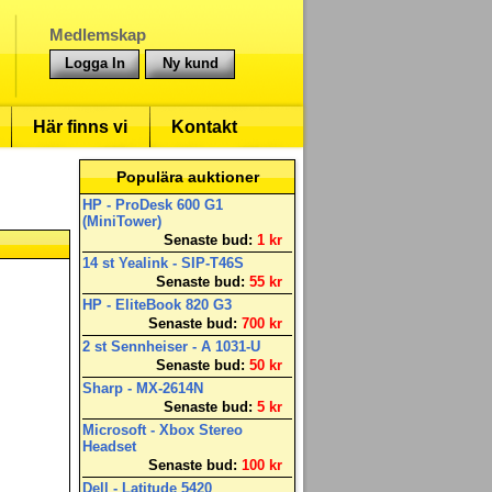
Medlemskap
Logga In
Ny kund
Här finns vi
Kontakt
Populära auktioner
HP - ProDesk 600 G1
(MiniTower)
Senaste bud:
1 kr
14 st Yealink - SIP-T46S
Senaste bud:
55 kr
HP - EliteBook 820 G3
Senaste bud:
700 kr
2 st Sennheiser - A 1031-U
Senaste bud:
50 kr
Sharp - MX-2614N
Senaste bud:
5 kr
Microsoft - Xbox Stereo
Headset
Senaste bud:
100 kr
Dell - Latitude 5420