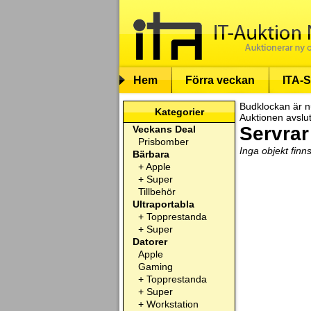
Hem
Förra veckan
ITA-S
Budklockan är n
Kategorier
Auktionen avslu
Servrar
Veckans Deal
Prisbomber
Inga objekt finn
Bärbara
+
Apple
+
Super
Tillbehör
Ultraportabla
+
Topprestanda
+
Super
Datorer
Apple
Gaming
+
Topprestanda
+
Super
+
Workstation