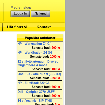
Medlemskap
Logga In
Ny kund
Här finns vi
Kontakt
Populära auktioner
HP - Workstation Z4 G4
Senaste bud:
500 kr
HP - WorkStation Z4 G4
Senaste bud:
1000 kr
12 st flyttkartonger - Diverse
tangentbord & möss
Senaste bud:
100 kr
OnePlus - OnePlus 9 (LE2113)
Senaste bud:
1250 kr
HP - EliteBook 820 G3
Senaste bud:
600 kr
Dell - Optiplex 3070 USFF
Senaste bud:
200 kr
14 st Yealink - SIP-T46S
Senaste bud:
5 kr