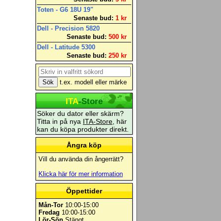
Toten - G6 18U 19"
Senaste bud:
1 kr
Dell - Precision 5820
Senaste bud:
500 kr
Dell - Latitude 5300
Senaste bud:
250 kr
t.ex. modell eller märke
ITA
-Store
Söker du dator eller skärm?
Titta in på nya
ITA-Store
, här
kan du köpa produkter direkt.
Ångra köp
Vill du använda din ångerrätt?
Klicka här för mer information
Öppettider
Mån-Tor
10:00-15:00
Fredag
10:00-15:00
Lör-Sön
Stängt