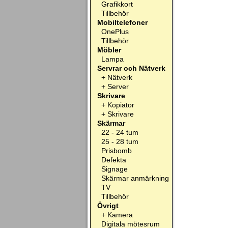
Grafikkort
Tillbehör
Mobiltelefoner
OnePlus
Tillbehör
Möbler
Lampa
Servrar och Nätverk
+
Nätverk
+
Server
Skrivare
+
Kopiator
+
Skrivare
Skärmar
22 - 24 tum
25 - 28 tum
Prisbomb
Defekta
Signage
Skärmar anmärkning
TV
Tillbehör
Övrigt
+
Kamera
Digitala mötesrum