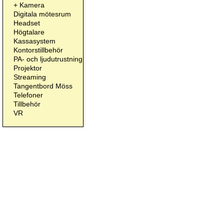
+
Kamera
Digitala mötesrum
Headset
Högtalare
Kassasystem
Kontorstillbehör
PA- och ljudutrustning
Projektor
Streaming
Tangentbord Möss
Telefoner
Tillbehör
VR