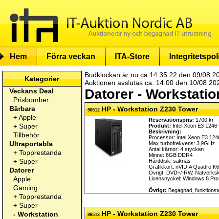
Hem
Förra veckan
ITA-Store
Integritetspol
Budklockan är nu ca 14:35:22 den 09/08 2
Kategorier
Auktionen avslutas ca: 14:00 den 10/08 20
Datorer - Workstatio
Veckans Deal
Prisbomber
Bärbara
HP - Workstation Z230 Tower
96512
+
Apple
Reservationspris:
1700 kr
+
Super
Produkt:
Intel Xeon E3 1246
Beskrivning:
Tillbehör
Processor: Intel Xeon E3 12
Ultraportabla
Max turbofrekvens: 3,9GHz
Antal kärnor: 4 stycken
+
Topprestanda
Minne: 8GB DDR4
+
Super
Hårddisk: saknas
Grafikkort: nVIDIA Quadro K
Datorer
Övrigt: DVD+/-RW, Nätverksko
Apple
Licensnyckel: Windows 8 Pro
Gaming
Övrigt:
Begagnad, funktionste
+
Topprestanda
+
Super
HP - Workstation Z230 Tower
-
Workstation
96513