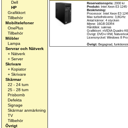
Dell
Reservationspris:
2000 kr
Produkt:
Intel Xeon E3 1245
HP
Beskrivning:
Grafikkort
Processor: Intel Xeon E3 12
Max turbofrekvens: 3,8GHz
Tillbehör
Antal kärnor: 4 stycken
Mobiltelefoner
Minne: 16GB DDR4
Hårddisk: saknas
OnePlus
Grafikkort: nVIDIA Quadro K
Tillbehör
Övrigt: DVD+/-RW, Nätverksko
Licensnyckel: Windows 8 Pro
Möbler
Lampa
Övrigt:
Begagnad, funktionste
Servrar och Nätverk
+
Nätverk
+
Server
Skrivare
+
Kopiator
+
Skrivare
Skärmar
22 - 24 tum
25 - 28 tum
Prisbomb
Defekta
Signage
Skärmar anmärkning
TV
Tillbehör
Övrigt