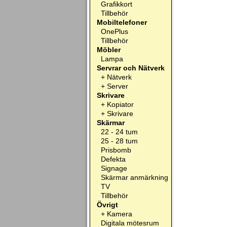
Grafikkort
Tillbehör
Mobiltelefoner
OnePlus
Tillbehör
Möbler
Lampa
Servrar och Nätverk
+
Nätverk
+
Server
Skrivare
+
Kopiator
+
Skrivare
Skärmar
22 - 24 tum
25 - 28 tum
Prisbomb
Defekta
Signage
Skärmar anmärkning
TV
Tillbehör
Övrigt
+
Kamera
Digitala mötesrum