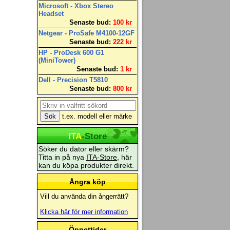
Microsoft - Xbox Stereo
Headset
Senaste bud:
100 kr
Netgear - ProSafe M4100-12GF
Senaste bud:
222 kr
HP - ProDesk 600 G1
(MiniTower)
Senaste bud:
1 kr
Dell - Precision T5810
Senaste bud:
800 kr
t.ex. modell eller märke
ITA
-Store
Söker du dator eller skärm?
Titta in på nya
ITA-Store
, här
kan du köpa produkter direkt.
Ångra köp
Vill du använda din ångerrätt?
Klicka här för mer information
Öppettider