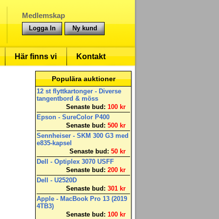
Medlemskap
Logga In
Ny kund
Här finns vi
Kontakt
Populära auktioner
12 st flyttkartonger - Diverse
tangentbord & möss
Senaste bud:
100 kr
Epson - SureColor P400
Senaste bud:
500 kr
Sennheiser - SKM 300 G3 med
e835-kapsel
Senaste bud:
50 kr
Dell - Optiplex 3070 USFF
Senaste bud:
200 kr
Dell - U2520D
Senaste bud:
301 kr
Apple - MacBook Pro 13 (2019
4TB3)
Senaste bud:
100 kr