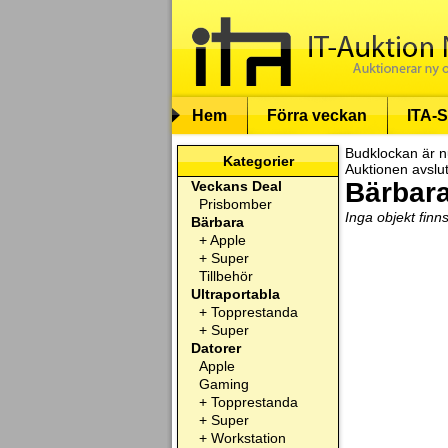
Hem
Förra veckan
ITA-S
Budklockan är n
Kategorier
Auktionen avslu
Bärbara
Veckans Deal
Prisbomber
Inga objekt finn
Bärbara
+
Apple
+
Super
Tillbehör
Ultraportabla
+
Topprestanda
+
Super
Datorer
Apple
Gaming
+
Topprestanda
+
Super
+
Workstation