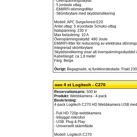
- Överspänningsskydd
- 5 jordade uttag
- EMI/RFI-störningsfilter
- Strömbrytare med skyddsindikering
Modell: APC SurgeArrest E20
Antal uttag: 5 st jordade Schuko-uttag
Nätspänning: 230 V
Max belastning: 10 A
Överspänningsskydd: 480 Joule
EMI/RFI-filter för reducering av elektriska störning
Integrerad strömbrytare
Skyddsindikering visar att överspänningsskyddet ä
Kabellängd: ca 1,8 meter
Färg: Beige
Övrigt:
Begagnade, ej funktionstestade. Frakt 230 
4 st Logitech - C270
96809
Reservationspris:
500 kr
Produkt:
Webbkamera - 4-pack
Beskrivning:
4-pack Logitech C270 HD Webbkamera USB med
- Full HD 720p-webbkamera
- Inbyggd mikrofon
- USB: Plug & Play
- Universellt skärmfäste
Modell: Logitech C270