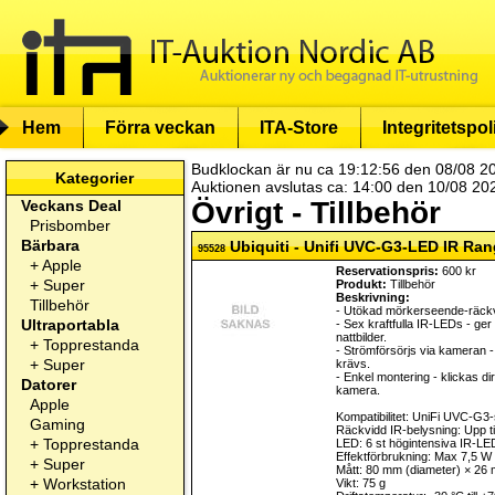
Hem
Förra veckan
ITA-Store
Integritetspol
Budklockan är nu ca 19:12:56 den 08/08 2
Kategorier
Auktionen avslutas ca: 14:00 den 10/08 20
Övrigt - Tillbehör
Veckans Deal
Prisbomber
Bärbara
Ubiquiti - Unifi UVC-G3-LED IR Ra
95528
+
Apple
Reservationspris:
600 kr
+
Super
Produkt:
Tillbehör
Beskrivning:
Tillbehör
- Utökad mörkerseende-räckvid
Ultraportabla
- Sex kraftfulla IR-LEDs - ger
nattbilder.
+
Topprestanda
- Strömförsörjs via kameran 
+
Super
krävs.
- Enkel montering - klickas d
Datorer
kamera.
Apple
Kompatibilitet: UniFi UVC-G3-s
Gaming
Räckvidd IR-belysning: Upp ti
+
Topprestanda
LED: 6 st högintensiva IR-L
Effektförbrukning: Max 7,5 W
+
Super
Mått: 80 mm (diameter) × 26 
+
Workstation
Vikt: 75 g