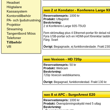
Headset
Högtalare
2 st Kondator - Konferens Large 9
Kassasystem
96605
Kontorstillbehör
Reservationspris:
1000 kr
Produkt:
Uttagslist
PA- och ljudutrustning
Beskrivning:
Projektor
2 st Konferens Large 935-T5UD
Streaming
Fem strömuttag plus 4 Ethernet-portar för delad n
Tangentbord Möss
Fyra USB-portar och en HDMI-port förenklar laddni
Telefoner
Färg: Svart
Tillbehör
VR
Övrigt:
Begagnade, ej funktionstestade. Frakt 230 
Voxicon - HD 720p
96683
Reservationspris:
50 kr
Produkt:
Webcam
Beskrivning:
720p Voxicon webbkamera.
Övrigt:
Begagnad, funktionstestad. Frakt 130 kr.
8 st APC - SurgeArrest E20
96805
Reservationspris:
1000 kr
Produkt:
Överspänningsskydd med 5 uttag
Beskrivning: