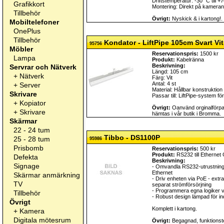
Driftstemperatur: -30 °C till +
Grafikkort
Montering: Direkt på kamerans
Tillbehör
Övrigt:
Nyskick & i kartong!. 
Mobiltelefoner
OnePlus
Tillbehör
Kondator - LiftPipe 105cm Svart Vit
95756
Möbler
Reservationspris:
1500 kr
Lampa
Produkt:
Kabelränna
Beskrivning:
Servrar och Nätverk
Längd: 105 cm
+
Nätverk
Färg: Vit
Antal: 4 st
+
Server
Material: Hållbar konstruktion 
Skrivare
Passar till: LiftPipe-system fö
+
Kopiator
Övrigt:
Oanvänd orginalförpa
+
Skrivare
hämtas i vår butik i Bromma.
Skärmar
22 - 24 tum
Tibbo - DS1100P
25 - 28 tum
95986
Prisbomb
Reservationspris:
500 kr
Produkt:
RS232 till Ethernet
Defekta
Beskrivning:
Signage
- Omvandla RS232-utrustning 
Ethernet
Skärmar anmärkning
- Driv enheten via PoE - extra 
TV
separat strömförsörjning
- Programmera egna logiker 
Tillbehör
- Robust design lämpad för ind
Övrigt
Komplett i kartong.
+
Kamera
Digitala mötesrum
Övrigt:
Begagnad, funktionste